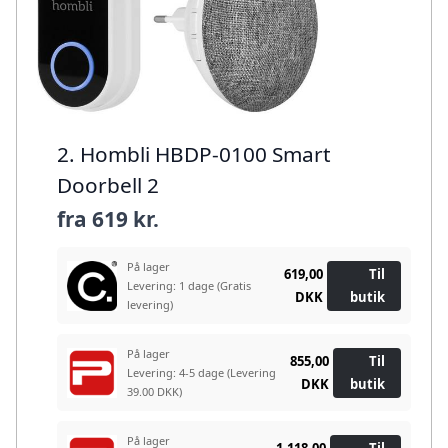
2. Hombli HBDP-0100 Smart
Doorbell 2
fra
619 kr.
På lager
619,00
Til
Levering: 1 dage
(Gratis
DKK
butik
levering)
På lager
855,00
Til
Levering: 4-5 dage
(Levering
DKK
butik
39.00 DKK)
På lager
1.118,00
Til