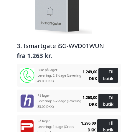
3. Ismartgate iSG-WVD01WUN
fra
1.263 kr.
Ikke på lager
1.249,00
Til
Levering: 2-8 dage
(Levering
DKK
butik
49.00 DKK)
På lager
1.263,00
Til
Levering: 1-2 dage
(Levering
DKK
butik
33.00 DKK)
På lager
1.296,00
Til
Levering: 1 dage
(Gratis
DKK
butik