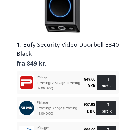
1. Eufy Security Video Doorbell E340
Black
fra
849 kr.
På lager
849,00
Til
Levering: 2-3 dage
(Levering
DKK
butik
39.00 DKK)
På lager
967,95
Til
Levering: 3 dage
(Levering
DKK
butik
49.00 DKK)
På lager
999,00
Til