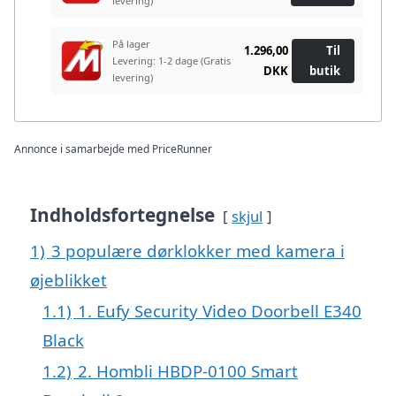
levering)
På lager
1.296,00
Til
Levering: 1-2 dage
(Gratis
DKK
butik
levering)
Annonce i samarbejde med PriceRunner
Indholdsfortegnelse
skjul
1)
3 populære dørklokker med kamera i
øjeblikket
1.1)
1. Eufy Security Video Doorbell E340
Black
1.2)
2. Hombli HBDP-0100 Smart